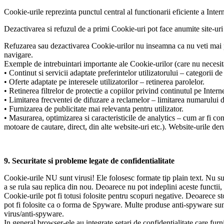
Cookie-urile reprezinta punctul central al functionarii eficiente a Intern
Dezactivarea si refuzul de a primi Cookie-uri pot face anumite site-uri im
Refuzarea sau dezactivarea Cookie-urilor nu inseamna ca nu veti mai pr
navigare.
Exemple de intrebuintari importante ale Cookie-urilor (care nu necesita
• Continut si servicii adaptate preferintelor utilizatorului – categorii de
• Oferte adaptate pe interesele utilizatorilor – retinerea parolelor.
• Retinerea filtrelor de protectie a copiilor privind continutul pe Inter
• Limitarea frecventei de difuzare a reclamelor – limitarea numarului de
• Furnizarea de publicitate mai relevanta pentru utilizator.
• Masurarea, optimizarea si caracteristicile de analytics – cum ar fi co
motoare de cautare, direct, din alte website-uri etc.). Website-urile derul
9. Securitate si probleme legate de confidentialitate
Cookie-urile NU sunt virusi! Ele folosesc formate tip plain text. Nu sun
a se rula sau replica din nou. Deoarece nu pot indeplini aceste functii, 
Cookie-urile pot fi totusi folosite pentru scopuri negative. Deoarece sto
pot fi folosite ca o forma de Spyware. Multe produse anti-spyware sunt 
virus/anti-spyware.
In general browser-ele au integrate setari de confidentialitate care furn