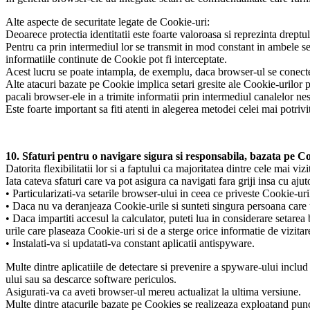
Alte aspecte de securitate legate de Cookie-uri:
Deoarece protectia identitatii este foarte valoroasa si reprezinta dreptul
Pentru ca prin intermediul lor se transmit in mod constant in ambele se
informatiile continute de Cookie pot fi interceptate.
Acest lucru se poate intampla, de exemplu, daca browser-ul se conectea
Alte atacuri bazate pe Cookie implica setari gresite ale Cookie-urilor p
pacali browser-ele in a trimite informatii prin intermediul canalelor nes
Este foarte important sa fiti atenti in alegerea metodei celei mai potrivi
10. Sfaturi pentru o navigare sigura si responsabila, bazata pe Co
Datorita flexibilitatii lor si a faptului ca majoritatea dintre cele mai vi
Iata cateva sfaturi care va pot asigura ca navigati fara griji insa cu aju
• Particularizati-va setarile browser-ului in ceea ce priveste Cookie-uril
• Daca nu va deranjeaza Cookie-urile si sunteti singura persoana care u
• Daca impartiti accesul la calculator, puteti lua in considerare setare
urile care plaseaza Cookie-uri si de a sterge orice informatie de vizitar
• Instalati-va si updatati-va constant aplicatii antispyware.
Multe dintre aplicatiile de detectare si prevenire a spyware-ului includ
ului sau sa descarce software periculos.
Asigurati-va ca aveti browser-ul mereu actualizat la ultima versiune.
Multe dintre atacurile bazate pe Cookies se realizeaza exploatand punct