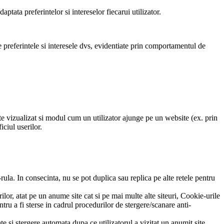
ptata preferintelor si intereselor fiecarui utilizator.
 preferintele si interesele dvs, evidentiate prin comportamentul de
ste vizualizat si modul cum un utilizator ajunge pe un website (ex. prin
iciul userilor.
rula. In consecinta, nu se pot duplica sau replica pe alte retele pentru
ilor, atat pe un anume site cat si pe mai multe alte siteuri, Cookie-urile
u a fi sterse in cadrul procedurilor de stergere/scanare anti-
te si stergere automata dupa ce utilizatorul a vizitat un anumit site.