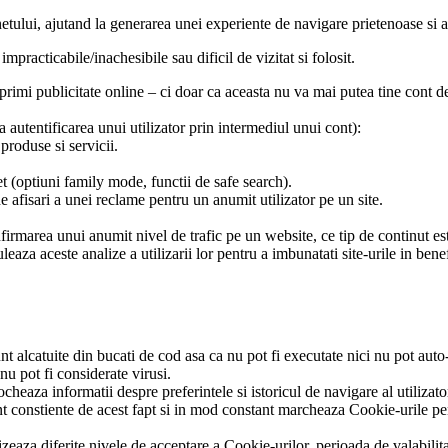
etului, ajutand la generarea unei experiente de navigare prietenoase si ada
practicabile/inachesibile sau dificil de vizitat si folosit.
imi publicitate online – ci doar ca aceasta nu va mai putea tine cont de
 autentificarea unui utilizator prin intermediul unui cont):
 produse si servicii.
net (optiuni family mode, functii de safe search).
 afisari a unei reclame pentru un anumit utilizator pe un site.
nfirmarea unui anumit nivel de trafic pe un website, ce tip de continut e
eaza aceste analize a utilizarii lor pentru a imbunatati site-urile in benef
t alcatuite din bucati de cod asa ca nu pot fi executate nici nu pot auto-
nu pot fi considerate virusi.
cheaza informatii despre preferintele si istoricul de navigare al utilizator
constiente de acest fapt si in mod constant marcheaza Cookie-urile pentr
izeaza diferite nivele de acceptare a Cookie-urilor, perioada de valabilita