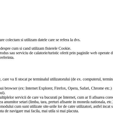
are colectam si utilizam datele care se refera la dvs.
te despre cum si cand utilizam fisierele Cookie.
orice produs sau serviciu de calatorie/turistic oferit prin paginile 
referinta.
, care va fi stocat pe terminalul utilizatorului (de ex. computerul, termi
nui browser (ex: Internet Explorer, Firefox, Opera, Safari, Chrome etc.)
ui).
ultiplelor servicii de care va bucurati pe Internet, cum ar fi afisarea core
a anumitor setari (limba, tara, preturi afisante in moneda nationala, etc.)
dului cum sunt utilizate site-urile lor de catre utilizatori, astfel incat sa
nta de navigare mai facila, mai utila si mai placuta.