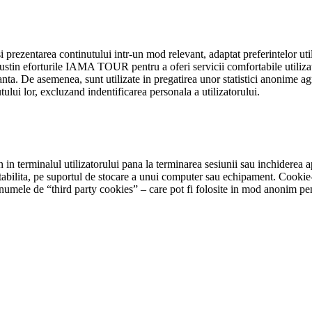
i prezentarea continutului intr-un mod relevant, adaptat preferintelor util
sustin eforturile IAMA TOUR pentru a oferi servicii comfortabile utilizato
evanta. De asemenea, sunt utilizate in pregatirea unor statistici anonime 
ului lor, excluzand indentificarea personala a utilizatorului.
 in terminalul utilizatorului pana la terminarea sesiunii sau inchiderea a
stabilita, pe suportul de stocare a unui computer sau echipament. Cookie-u
numele de “third party cookies” – care pot fi folosite in mod anonim pentr