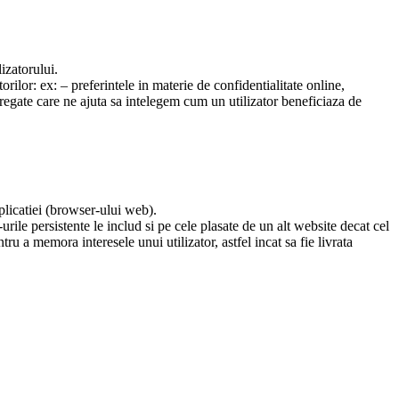
izatorului.
rilor: ex: – preferintele in materie de confidentialitate online,
agregate care ne ajuta sa intelegem cum un utilizator beneficiaza de
plicatiei (browser-ului web).
rile persistente le includ si pe cele plasate de un alt website decat cel
u a memora interesele unui utilizator, astfel incat sa fie livrata