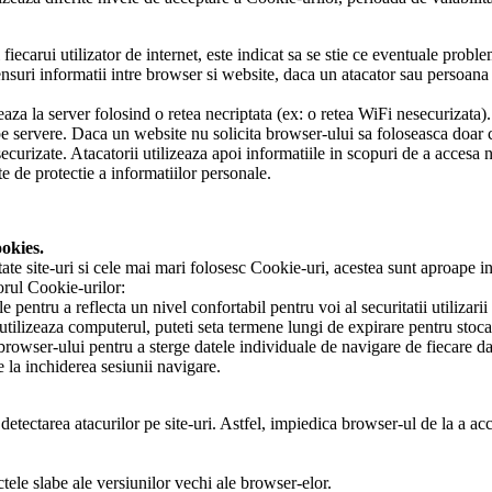
 fiecarui utilizator de internet, este indicat sa se stie ce eventuale prob
nsuri informatii intre browser si website, daca un atacator sau persoana n
za la server folosind o retea necriptata (ex: o retea WiFi nesecurizata).
e servere. Daca un website nu solicita browser-ului sa foloseasca doar can
ecurizate. Atacatorii utilizeaza apoi informatiile in scopuri de a accesa n
te de protectie a informatiilor personale.
okies.
zitate site-uri si cele mai mari folosesc Cookie-uri, acestea sunt aproape in
torul Cookie-urilor:
e pentru a reflecta un nivel confortabil pentru voi al securitatii utilizarii
tilizeaza computerul, puteti seta termene lungi de expirare pentru stocar
a browser-ului pentru a sterge datele individuale de navigare de fiecare d
e la inchiderea sesiunii navigare.
 detectarea atacurilor pe site-uri. Astfel, impiedica browser-ul de la a ac
ele slabe ale versiunilor vechi ale browser-elor.