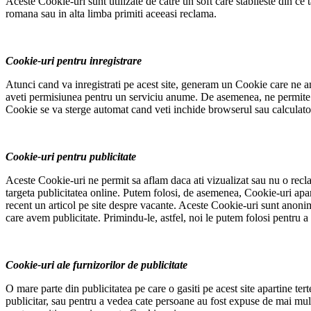
Aceste Cookie-uri sunt utilizate de catre un soft care stabileste din ce 
romana sau in alta limba primiti aceeasi reclama.
Cookie-uri pentru inregistrare
Atunci cand va inregistrati pe acest site, generam un Cookie care ne anu
aveti permisiunea pentru un serviciu anume. De asemenea, ne permite sa
Cookie se va sterge automat cand veti inchide browserul sau calculato
Cookie-uri pentru publicitate
Aceste Cookie-uri ne permit sa aflam daca ati vizualizat sau nu o reclam
targeta publicitatea online. Putem folosi, de asemenea, Cookie-uri apart
recent un articol pe site despre vacante. Aceste Cookie-uri sunt anonim
care avem publicitate. Primindu-le, astfel, noi le putem folosi pentru a 
Cookie-uri ale furnizorilor de publicitate
O mare parte din publicitatea pe care o gasiti pe acest site apartine te
publicitar, sau pentru a vedea cate persoane au fost expuse de mai multe