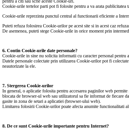
pentru a citi sau scrie aceste Cookie-uri.
Cookie-urile tertelor parti pot fi folosite pentru a va arata publicitatea 
Cookie-urile reprezinta punctul central al functionarii eficiente a Intern
Puteti refuza folosirea Cookie-urilor pe acest site si in acest caz refuza
De asemenea, puteti stege Cookie-urile in orice moment prin intermediu
6. Contin Cookie-urile date personale?
Cookie-urile in sine nu solicita informatii cu caracter personal pentru a p
Datele personale colectate prin utilizarea Cookie-urilor pot fi colectate
neautorizate la ele.
7. Stergerea Cookie-urilor
In general, o aplicatie folosita pentru accesarea paginilor web permite 
blocata de browser-ul web sau utilizatorul sa fie informat de fiecare da
gasite in zona de setari a aplicatiei (browser-ului web).
Limitarea folosirii Cookie-urilor poate afecta anumite functionalitati a
8. De ce sunt Cookie-urile importante pentru Internet?