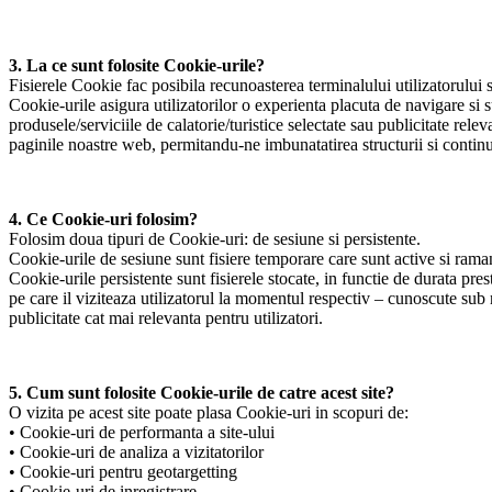
3. La ce sunt folosite Cookie-urile?
Fisierele Cookie fac posibila recunoasterea terminalului utilizatorului s
Cookie-urile asigura utilizatorilor o experienta placuta de navigare si 
produsele/serviciile de calatorie/turistice selectate sau publicitate rel
paginile noastre web, permitandu-ne imbunatatirea structurii si continut
4. Ce Cookie-uri folosim?
Folosim doua tipuri de Cookie-uri: de sesiune si persistente.
Cookie-urile de sesiune sunt fisiere temporare care sunt active si raman
Cookie-urile persistente sunt fisierele stocate, in functie de durata pre
pe care il viziteaza utilizatorul la momentul respectiv – cunoscute sub 
publicitate cat mai relevanta pentru utilizatori.
5. Cum sunt folosite Cookie-urile de catre acest site?
O vizita pe acest site poate plasa Cookie-uri in scopuri de:
• Cookie-uri de performanta a site-ului
• Cookie-uri de analiza a vizitatorilor
• Cookie-uri pentru geotargetting
• Cookie-uri de inregistrare