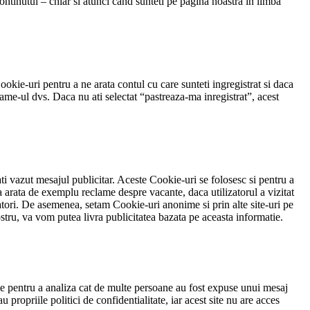
continutul – chiar si atunci cand sunteti pe pagina noastra in limba
okie-uri pentru a ne arata contul cu care sunteti ingregistrat si daca
me-ul dvs. Daca nu ati selectat “pastreaza-ma inregistrat”, acest
ti vazut mesajul publicitar. Aceste Cookie-uri se folosesc si pentru a
a arata de exemplu reclame despre vacante, daca utilizatorul a vizitat
atori. De asemenea, setam Cookie-uri anonime si prin alte site-uri pe
nostru, va vom putea livra publicitatea bazata pe aceasta informatie.
nime pentru a analiza cat de multe persoane au fost expuse unui mesaj
ropriile politici de confidentialitate, iar acest site nu are acces