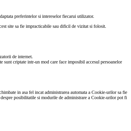
ptata preferintelor si intereselor fiecarui utilizator.
 site sa fie impracticabile sau dificil de vizitat si folosit.
zatorii de internet.
date sunt criptate intr-un mod care face imposibil accesul persoanelor
schimbate in asa fel incat administrarea automata a Cookie-urilor sa fie
despre posibilitatile si modurile de administrare a Cookie-urilor pot fi