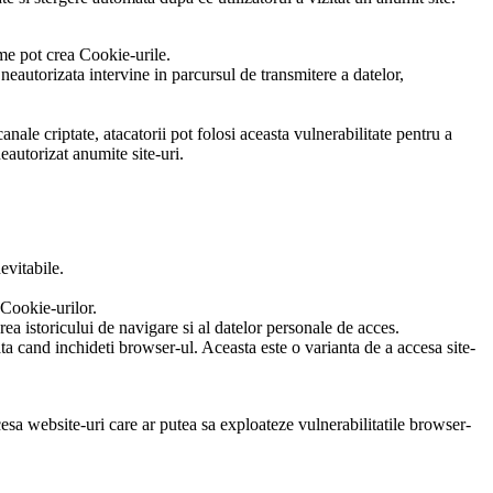
leme pot crea Cookie-urile.
eautorizata intervine in parcursul de transmitere a datelor,
ale criptate, atacatorii pot folosi aceasta vulnerabilitate pentru a
eautorizat anumite site-uri.
evitabile.
 Cookie-urilor.
ea istoricului de navigare si al datelor personale de acces.
ata cand inchideti browser-ul. Aceasta este o varianta de a accesa site-
cesa website-uri care ar putea sa exploateze vulnerabilitatile browser-