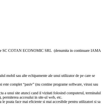
web operate de SC COTAN ECONOMIC SRL (denumita in continuare IAMA
nalul mobil sau alte echipamente ale unui utilizator de pe care se
 si este complet “pasiv” (nu contine programe software, virusi sau
cta a unui site atunci cand il vizitati folosind computerul, terminalul
, permiterea accesului in site-ul web, etc.
 le poata face mai eficiente si mai accesibile pentru utilizatori si sa