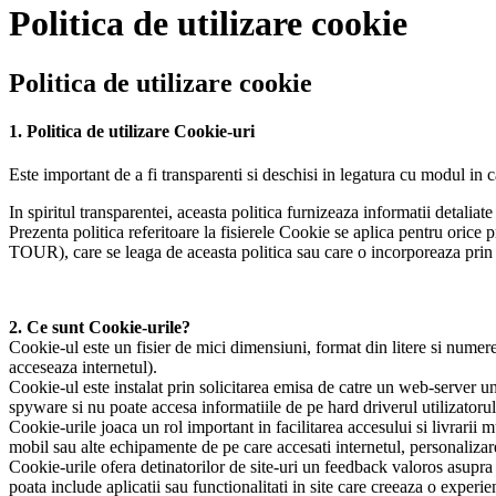
Politica de utilizare cookie
Politica de utilizare cookie
1. Politica de utilizare Cookie-uri
Este important de a fi transparenti si deschisi in legatura cu modul in c
In spiritul transparentei, aceasta politica furnizeaza informatii detalia
Prezenta politica referitoare la fisierele Cookie se aplica pentru 
TOUR), care se leaga de aceasta politica sau care o incorporeaza prin 
2. Ce sunt Cookie-urile?
Cookie-ul este un fisier de mici dimensiuni, format din litere si numere
acceseaza internetul).
Cookie-ul este instalat prin solicitarea emisa de catre un web-server u
spyware si nu poate accesa informatiile de pe hard driverul utilizatorul
Cookie-urile joaca un rol important in facilitarea accesului si livrarii m
mobil sau alte echipamente de pe care accesati internetul, personalizare
Cookie-urile ofera detinatorilor de site-uri un feedback valoros asupra mo
poata include aplicatii sau functionalitati in site care creeaza o experie