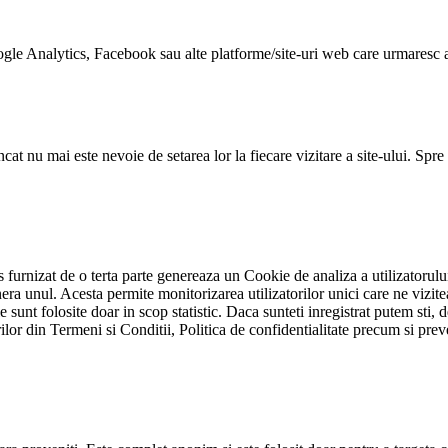
ogle Analytics, Facebook sau alte platforme/site-uri web care urmaresc a
 incat nu mai este nevoie de setarea lor la fiecare vizitare a site-ului. S
ics furnizat de o terta parte genereaza un Cookie de analiza a utilizatoru
unul. Acesta permite monitorizarea utilizatorilor unici care ne viziteaza 
e sunt folosite doar in scop statistic. Daca sunteti inregistrat putem sti, d
ilor din Termeni si Conditii, Politica de confidentialitate precum si preved