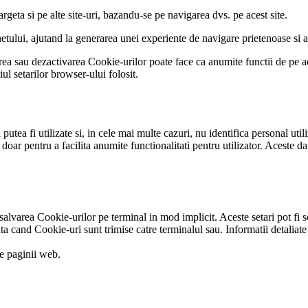
targeta si pe alte site-uri, bazandu-se pe navigarea dvs. pe acest site.
etului, ajutand la generarea unei experiente de navigare prietenoase si ada
rea sau dezactivarea Cookie-urilor poate face ca anumite functii de pe acest
l setarilor browser-ului folosit.
utea fi utilizate si, in cele mai multe cazuri, nu identifica personal utili
 doar pentru a facilita anumite functionalitati pentru utilizator. Aceste 
salvarea Cookie-urilor pe terminal in mod implicit. Aceste setari pot fi 
ta cand Cookie-uri sunt trimise catre terminalul sau. Informatii detaliate 
le paginii web.