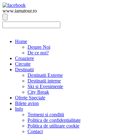
www.iamatour.ro
Email: office[@]iamatour.ro |
Tel: +4-0360.406.151 |
+4-0744.491.143
Home
Despre Noi
De ce noi?
Croaziere
Circuite
Destinatii
Destinatii Externe
Destinatii interne
Ski si Evenimente
City Break
Oferte Speciale
Bilete avion
Info
Termeni si conditii
Politica de confidentialitate
Politica de utilizare cookie
Contact