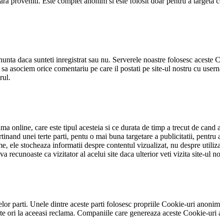
tara proveniti. Este complet anonim si este folosit doar pentru a targeta 
nta daca sunteti inregistrat sau nu. Serverele noastre folosesc aceste Co
 asociem orice comentariu pe care il postati pe site-ul nostru cu userna
rul.
a online, care este tipul acesteia si ce durata de timp a trecut de cand a
inand unei terte parti, pentu o mai buna targetare a publicitatii, pentru 
e, ele stocheaza informatii despre contentul vizualizat, nu despre utiliz
va recunoaste ca vizitator al acelui site daca ulterior veti vizita site-ul 
rtelor parti. Unele dintre aceste parti folosesc propriile Cookie-uri ano
 ori la aceeasi reclama. Companiile care genereaza aceste Cookie-uri au p